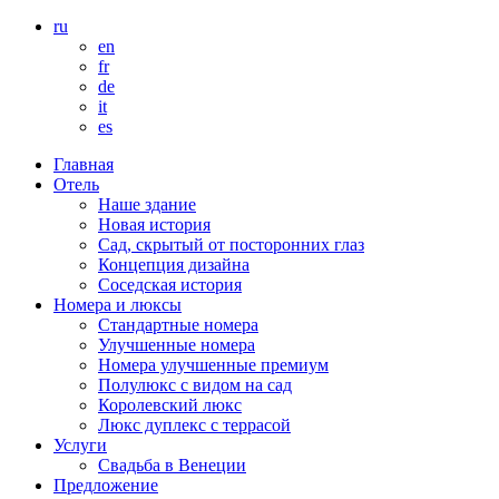
ru
en
fr
de
it
es
Главная
Отель
Наше здание
Новая история
Сад, скрытый от посторонних глаз
Концепция дизайна
Соседская история
Номера и люксы
Стандартные номера
Улучшенные номера
Номера улучшенные премиум
Полулюкс с видом на сад
Королевский люкс
Люкс дуплекс с террасой
Услуги
Свадьба в Венеции
Предложение