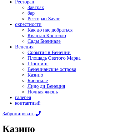
Ресторан
Завтрак
бар
Ресторан Savor
окрестности
Как до нас добраться
Квартал Кастелло
Сады Биеннале
Венеция
События в Венеции
Площадь Святого Марка
Шоппинг
Венецианские острова
Казино
Биеннале
Лидо ди Венеция
Ночная жизнь
галерея
контактный
Забронировать
Казино