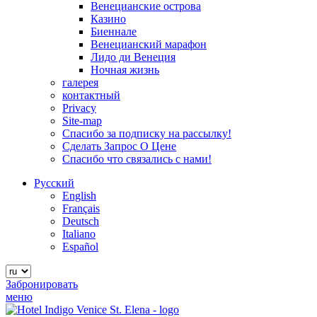
Венецианские острова
Казино
Биеннале
Венецианский марафон
Лидо ди Венеция
Ночная жизнь
галерея
контактный
Privacy
Site-map
Спасибо за подписку на рассылку!
Сделать Запрос О Цене
Спасибо что связались с нами!
Русский
English
Français
Deutsch
Italiano
Español
Забронировать
меню