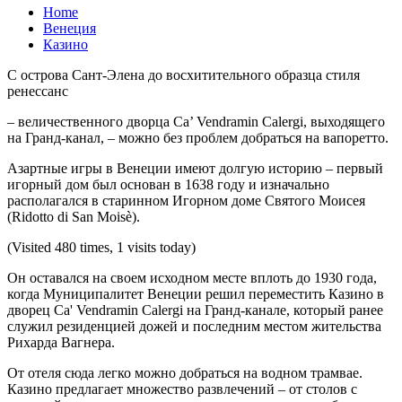
Home
Венеция
Казино
С острова Сант-Элена до восхитительного образца стиля
ренессанс
– величественного дворца Ca’ Vendramin Calergi, выходящего
на Гранд-канал, – можно без проблем добраться на вапоретто.
Азартные игры в Венеции имеют долгую историю – первый
игорный дом был основан в 1638 году и изначально
располагался в старинном Игорном доме Святого Моисея
(Ridotto di San Moisè).
(Visited 480 times, 1 visits today)
Он оставался на своем исходном месте вплоть до 1930 года,
когда Муниципалитет Венеции решил переместить Казино в
дворец Ca' Vendramin Calergi на Гранд-канале, который ранее
служил резиденцией дожей и последним местом жительства
Рихарда Вагнера.
От отеля сюда легко можно добраться на водном трамвае.
Казино предлагает множество развлечений – от столов с