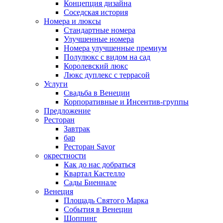
Концепция дизайна
Соседская история
Номера и люксы
Стандартные номера
Улучшенные номера
Номера улучшенные премиум
Полулюкс с видом на сад
Королевский люкс
Люкс дуплекс с террасой
Услуги
Свадьба в Венеции
Корпоративные и Инсентив-группы
Предложение
Ресторан
Завтрак
бар
Ресторан Savor
окрестности
Как до нас добраться
Квартал Кастелло
Сады Биеннале
Венеция
Площадь Святого Марка
События в Венеции
Шоппинг