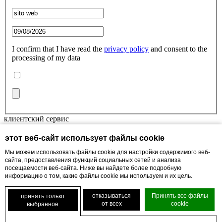
I confirm that I have read the
privacy policy
and consent to the
processing of my data
клиентский сервис
контактный
этот веб-сайт использует файлы cookie
Privacy Policy
Мы можем использовать файлы cookie для настройки содержимого веб-
Cookie Policy
сайта, предоставления функций социальных сетей и анализа
Site-map
посещаемости веб-сайта. Ниже вы найдете более подробную
информацию о том, какие файлы cookie мы используем и их цель.
отказываться
Принять все файлы
принять только
от всех
cookie
выбранное
Recensioni