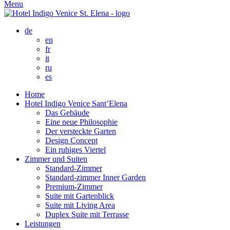
Menu
de
en
fr
it
ru
es
Home
Hotel Indigo Venice Sant’Elena
Das Gebäude
Eine neue Philosophie
Der versteckte Garten
Design Concept
Ein ruhiges Viertel
Zimmer und Suiten
Standard-Zimmer
Standard-zimmer Inner Garden
Premium-Zimmer
Suite mit Gartenblick
Suite mit Living Area
Duplex Suite mit Terrasse
Leistungen