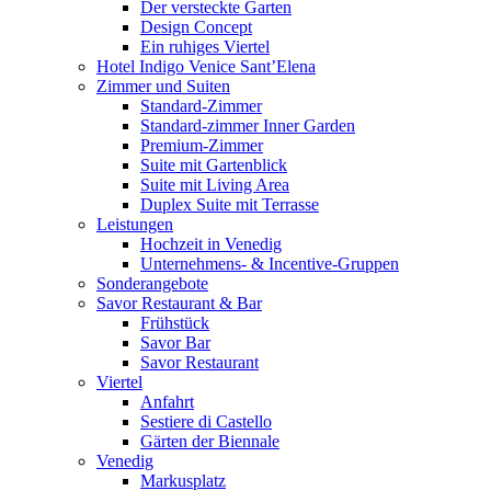
Der versteckte Garten
Design Concept
Ein ruhiges Viertel
Hotel Indigo Venice Sant’Elena
Zimmer und Suiten
Standard-Zimmer
Standard-zimmer Inner Garden
Premium-Zimmer
Suite mit Gartenblick
Suite mit Living Area
Duplex Suite mit Terrasse
Leistungen
Hochzeit in Venedig
Unternehmens- & Incentive-Gruppen
Sonderangebote
Savor Restaurant & Bar
Frühstück
Savor Bar
Savor Restaurant
Viertel
Anfahrt
Sestiere di Castello
Gärten der Biennale
Venedig
Markusplatz