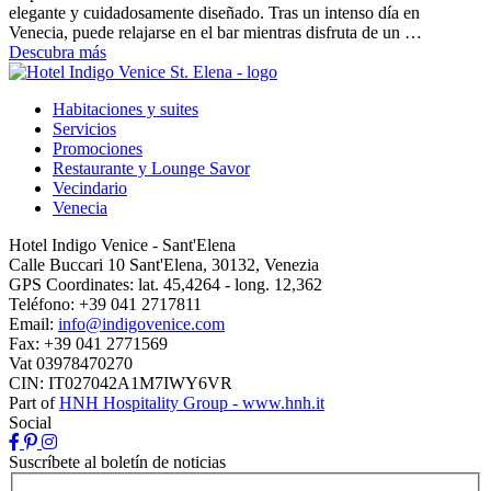
elegante y cuidadosamente diseñado. Tras un intenso día en
Venecia, puede relajarse en el bar mientras disfruta de un …
Descubra más
Habitaciones y suites
Servicios
Promociones
Restaurante y Lounge Savor
Vecindario
Venecia
Hotel Indigo Venice - Sant'Elena
Calle Buccari 10 Sant'Elena, 30132, Venezia
GPS Coordinates:
lat. 45,4264 - long. 12,362
Teléfono:
+39 041 2717811
Email:
info@indigovenice.com
Fax:
+39 041 2771569
Vat
03978470270
CIN: IT027042A1M7IWY6VR
Part of
HNH Hospitality Group - www.hnh.it
Social
Suscríbete al boletín de noticias