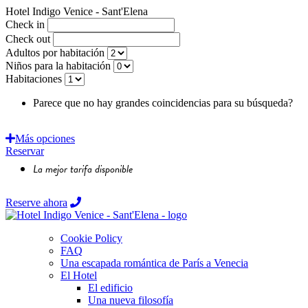
Hotel Indigo Venice - Sant'Elena
Check in
Check out
Adultos por habitación
Niños para la habitación
Habitaciones
Parece que no hay grandes coincidencias para su búsqueda?
Solicite una cita!
Más opciones
Reservar
La mejor tarifa disponible
Reserve ahora
Cookie Policy
FAQ
Una escapada romántica de París a Venecia
El Hotel
El edificio
Una nueva filosofía