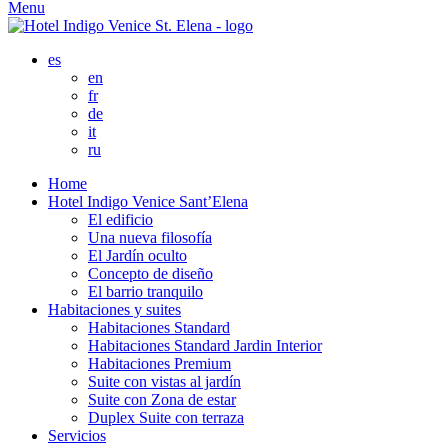
Menu
es
en
fr
de
it
ru
Home
Hotel Indigo Venice Sant’Elena
El edificio
Una nueva filosofía
El Jardín oculto
Concepto de diseño
El barrio tranquilo
Habitaciones y suites
Habitaciones Standard
Habitaciones Standard Jardin Interior
Habitaciones Premium
Suite con vistas al jardín
Suite con Zona de estar
Duplex Suite con terraza
Servicios