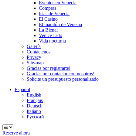
Eventos en Venecia
Compras
Islas de Venecia
El Casino
El maratón de Venecia
La Bienal
Venice Lido
Vida nocturna
Galería
Contáctenos
Privacy
Site-map
Gracias por registrarte!
Gracias por contactar con nosotros!
Solicite un presupuesto personalizado
Español
English
Français
Deutsch
Italiano
Русский
Reserve ahora