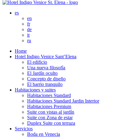
es
en
fr
de
it
ru
Home
Hotel Indigo Venice Sant’Elena
El edificio
Una nueva filosofía
El Jardín oculto
Concepto de diseño
El barrio tranquilo
Habitaciones y suites
Habitaciones Standard
Habitaciones Standard Jardin Interior
Habitaciones Premium
Suite con vistas al jardín
Suite con Zona de estar
Duplex Suite con terraza
Servicios
Boda en Venecia