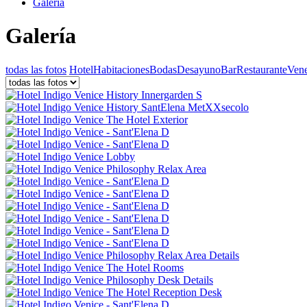
Galería
Galería
todas las fotos
Hotel
Habitaciones
Bodas
Desayuno
Bar
Restaurante
Vene