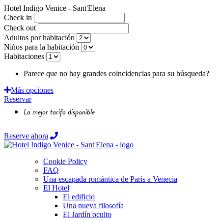
Hotel Indigo Venice - Sant'Elena
Check in
Check out
Adultos por habitación
Niños para la habitación
Habitaciones
Parece que no hay grandes coincidencias para su búsqueda?
Sol
Más opciones
Reservar
La mejor tarifa disponible
Reserve ahora
Cookie Policy
FAQ
Una escapada romántica de París a Venecia
El Hotel
El edificio
Una nueva filosofía
El Jardín oculto