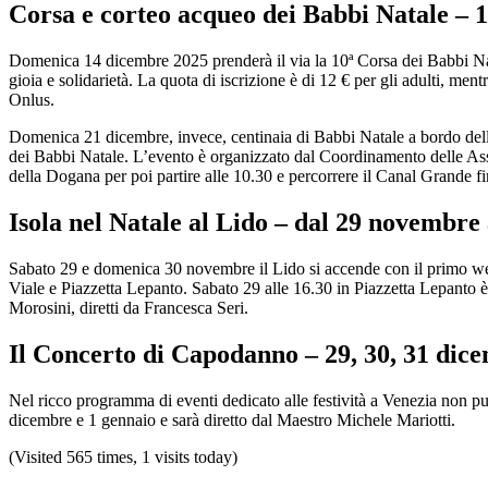
Corsa e corteo acqueo dei Babbi Natale – 
Domenica 14 dicembre 2025 prenderà il via la 10ª Corsa dei Babbi Natale
gioia e solidarietà.​ La quota di iscrizione è di 12 € per gli adulti, 
Onlus.
Domenica 21 dicembre, invece, centinaia di Babbi Natale a bordo dell
dei Babbi Natale. L’evento è organizzato dal Coordinamento delle Ass
della Dogana per poi partire alle 10.30 e percorrere il Canal Grande fin
Isola nel Natale al Lido – dal 29 novembre
Sabato 29 e domenica 30 novembre il Lido si accende con il primo week e
Viale e Piazzetta Lepanto. Sabato 29 alle 16.30 in Piazzetta Lepanto è
Morosini, diretti da Francesca Seri.
Il Concerto di Capodanno – 29, 30, 31 dic
Nel ricco programma di eventi dedicato alle festività a Venezia non può
dicembre e 1 gennaio e sarà diretto dal Maestro Michele Mariotti.
(Visited 565 times, 1 visits today)