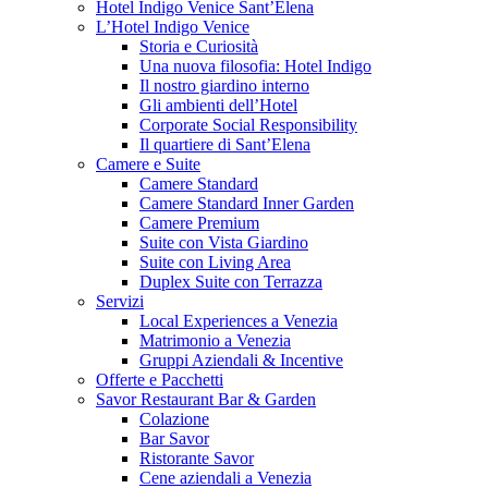
Hotel Indigo Venice Sant’Elena
L’Hotel Indigo Venice
Storia e Curiosità
Una nuova filosofia: Hotel Indigo
Il nostro giardino interno
Gli ambienti dell’Hotel
Corporate Social Responsibility
Il quartiere di Sant’Elena
Camere e Suite
Camere Standard
Camere Standard Inner Garden
Camere Premium
Suite con Vista Giardino
Suite con Living Area
Duplex Suite con Terrazza
Servizi
Local Experiences a Venezia
Matrimonio a Venezia
Gruppi Aziendali & Incentive
Offerte e Pacchetti
Savor Restaurant Bar & Garden
Colazione
Bar Savor
Ristorante Savor
Cene aziendali a Venezia