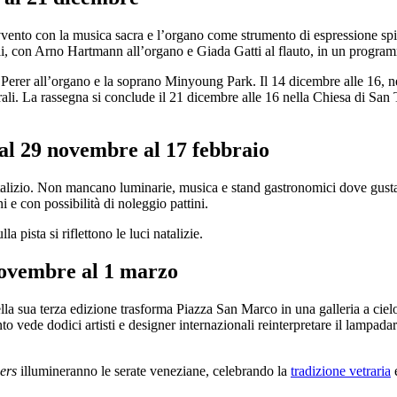
Avvento con la musica sacra e l’organo come strumento di espressione spi
, con Arno Hartmann all’organo e Giada Gatti al flauto, in un programm
l Perer all’organo e la soprano Minyoung Park. Il 14 dicembre alle 16, n
li. La rassegna si conclude il 21 dicembre alle 16 nella Chiesa di San
dal 29 novembre al 17 febbraio
lizio. Non mancano luminarie, musica e stand gastronomici dove gustare c
ni e con possibilità di noleggio pattini.
 pista si riflettono le luci natalizie.
novembre al 1 marzo
nella sua terza edizione trasforma Piazza San Marco in una galleria a 
 vede dodici artisti e designer internazionali reinterpretare il lampad
ers
illumineranno le serate veneziane, celebrando la
tradizione vetraria
e