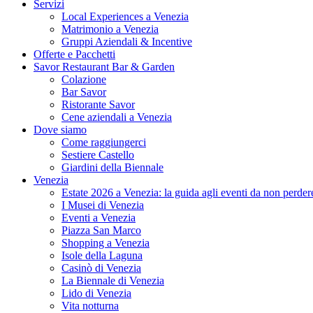
Servizi
Local Experiences a Venezia
Matrimonio a Venezia
Gruppi Aziendali & Incentive
Offerte e Pacchetti
Savor Restaurant Bar & Garden
Colazione
Bar Savor
Ristorante Savor
Cene aziendali a Venezia
Dove siamo
Come raggiungerci
Sestiere Castello
Giardini della Biennale
Venezia
Estate 2026 a Venezia: la guida agli eventi da non perder
I Musei di Venezia
Eventi a Venezia
Piazza San Marco
Shopping a Venezia
Isole della Laguna
Casinò di Venezia
La Biennale di Venezia
Lido di Venezia
Vita notturna