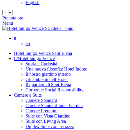
English
Prenota ora
Menu
it
en
Hotel Indigo Venice Sant’Elena
L’Hotel Indigo Venice
Storia e Curiosità
Una nuova filosofia: Hotel Indigo
Il nostro giardino interno
Gli ambienti dell’Hotel
Il quartiere di Sant’Elena
Corporate Social Responsibility
Camere e Suite
Camere Standard
Camere Standard Inner Garden
Camere Premium
Suite con Vista Giardino
Suite con Living Area
Duplex Suite con Terrazza