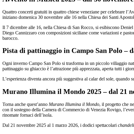
Quattro concerti gratuiti in quattro chiese veneziane per celebrare l’
iniziano domenica 30 novembre alle 16 nella Chiesa dei Santi Apostoli
Il 7 dicembre alle 16, nella Chiesa di San Rocco, si esibiscono Denie
Diego Cannizzaro con composizioni siciliane come variazioni e pastora
barocco.
Pista di pattinaggio in Campo San Polo – 
Ogni inverno Campo San Polo si trasforma in un piccolo villaggio nata
pattinaggio su ghiaccio è l’attrazione più apprezzata, aperta tutti i gior
L’esperienza diventa ancora più suggestiva al calar del sole, quando sulla
Murano Illumina il Mondo 2025 – dal 21 
Torna anche quest’anno
Murano Illumina il Mondo
, il progetto che 
con il sostegno della Camera di Commercio di Venezia Rovigo, l’evento
rinomate fornaci dell’isola.
Dal 21 novembre 2025 al 1 marzo 2026, i dodici spettacolari
chandeli