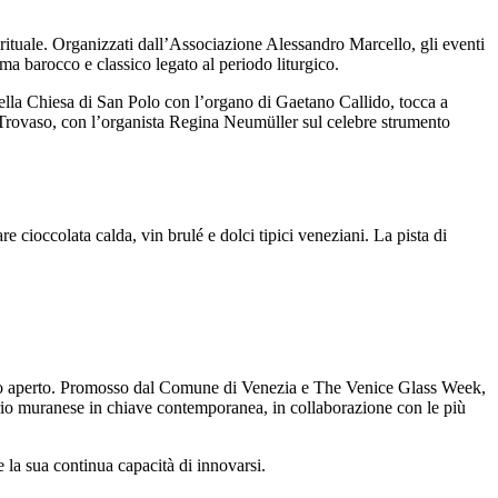
rituale. Organizzati dall’Associazione Alessandro Marcello, gli eventi
a barocco e classico legato al periodo liturgico.
ella Chiesa di San Polo con l’organo di Gaetano Callido, tocca a
 Trovaso, con l’organista Regina Neumüller sul celebre strumento
ioccolata calda, vin brulé e dolci tipici veneziani. La pista di
cielo aperto. Promosso dal Comune di Venezia e The Venice Glass Week,
ario muranese in chiave contemporanea, in collaborazione con le più
 la sua continua capacità di innovarsi.