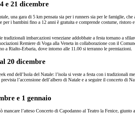
14 e 21 dicembre
, una gara di 5 km pensata sia per i runners sia per le famiglie, che att
mentre per i bambini fino a 12 anni è gratuita e comprende costume, risto
e tradizionali imbarcazioni veneziane addobbate a festa tornano a sfil
ociazioni Remiere di Voga alla Veneta in collaborazione con il Comune 
o a Rialto-Erbaria, dove intorno alle 11.00 si terranno le premiazioni.​
 al 20 dicembre
nd dell’Isola del Natale: l’isola si veste a festa con i tradizionali mer
 prevista l’accensione dell’albero di Natale e a seguire il concerto di 
embre e 1 gennaio
 mancare l’atteso Concerto di Capodanno al Teatro la Fenice, giunto alla