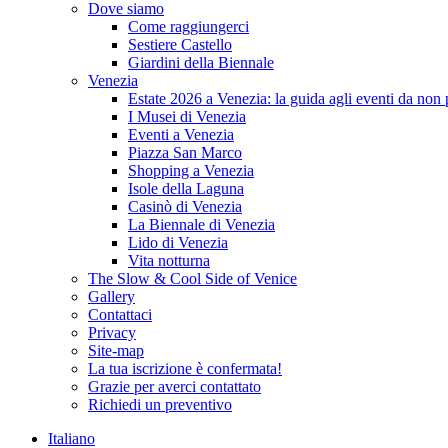
Dove siamo
Come raggiungerci
Sestiere Castello
Giardini della Biennale
Venezia
Estate 2026 a Venezia: la guida agli eventi da non
I Musei di Venezia
Eventi a Venezia
Piazza San Marco
Shopping a Venezia
Isole della Laguna
Casinò di Venezia
La Biennale di Venezia
Lido di Venezia
Vita notturna
The Slow & Cool Side of Venice
Gallery
Contattaci
Privacy
Site-map
La tua iscrizione è confermata!
Grazie per averci contattato
Richiedi un preventivo
Italiano