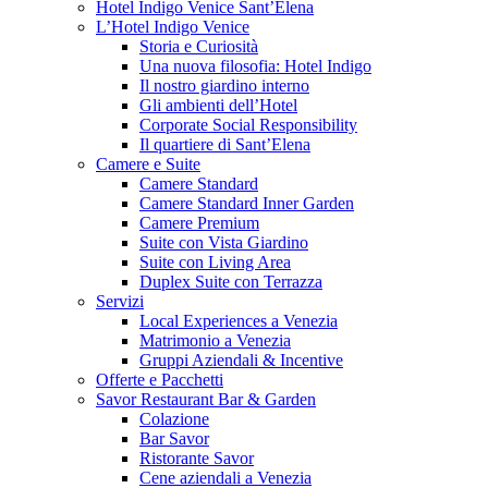
Hotel Indigo Venice Sant’Elena
L’Hotel Indigo Venice
Storia e Curiosità
Una nuova filosofia: Hotel Indigo
Il nostro giardino interno
Gli ambienti dell’Hotel
Corporate Social Responsibility
Il quartiere di Sant’Elena
Camere e Suite
Camere Standard
Camere Standard Inner Garden
Camere Premium
Suite con Vista Giardino
Suite con Living Area
Duplex Suite con Terrazza
Servizi
Local Experiences a Venezia
Matrimonio a Venezia
Gruppi Aziendali & Incentive
Offerte e Pacchetti
Savor Restaurant Bar & Garden
Colazione
Bar Savor
Ristorante Savor
Cene aziendali a Venezia