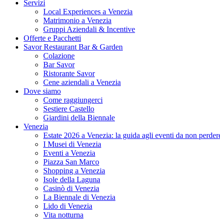
Servizi
Local Experiences a Venezia
Matrimonio a Venezia
Gruppi Aziendali & Incentive
Offerte e Pacchetti
Savor Restaurant Bar & Garden
Colazione
Bar Savor
Ristorante Savor
Cene aziendali a Venezia
Dove siamo
Come raggiungerci
Sestiere Castello
Giardini della Biennale
Venezia
Estate 2026 a Venezia: la guida agli eventi da non perder
I Musei di Venezia
Eventi a Venezia
Piazza San Marco
Shopping a Venezia
Isole della Laguna
Casinò di Venezia
La Biennale di Venezia
Lido di Venezia
Vita notturna