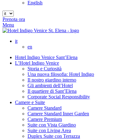
English
Prenota ora
Menu
it
en
Hotel Indigo Venice Sant’Elena
L’Hotel Indigo Venice
Storia e Curiosità
Una nuova filosofia: Hotel Indigo
Il nostro giardino interno
Gli ambienti dell’Hotel
Il quartiere di Sant’Elena
Corporate Social Responsibility
Camere e Suite
Camere Standard
Camere Standard Inner Garden
Camere Premium
Suite con Vista Giardino
Suite con Living Area
Duplex Suite con Terrazza