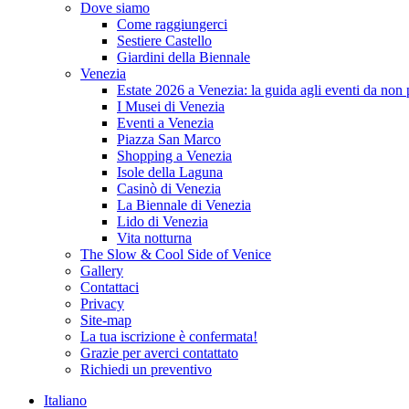
Dove siamo
Come raggiungerci
Sestiere Castello
Giardini della Biennale
Venezia
Estate 2026 a Venezia: la guida agli eventi da non
I Musei di Venezia
Eventi a Venezia
Piazza San Marco
Shopping a Venezia
Isole della Laguna
Casinò di Venezia
La Biennale di Venezia
Lido di Venezia
Vita notturna
The Slow & Cool Side of Venice
Gallery
Contattaci
Privacy
Site-map
La tua iscrizione è confermata!
Grazie per averci contattato
Richiedi un preventivo
Italiano