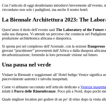
Con l’articolo di oggi desideriamo introdurvi brevemente all’evento, 
circondano non solo i padiglioni, ma anche il nostro hotel.
La Biennale Architettura 2023: The Labora
Quest’anno il titolo dell’evento sarà
The Laboratory of the Future
e
sulla sua diaspora. Vi attende un percorso che comincia nel Padiglione 
produzione architettonica africana e diasporica.
Si sposta poi nel complesso dell’Arsenale, con la sezione
Dangerous 
giovani “practitioner” provenienti dall’Africa o dalla diaspora africana
decarbonizzazione, fornendo la loro personale visione sul futuro.
Una pausa nel verde
Visitare la Biennale e soggiornare all’ Hotel Indigo Venice significa
piacevolmente autentici e talvolta inaspettati.
Come vi abbiamo raccontato nell’articolo dedicato a
Venezia inaspettat
infatti il
Parco delle Rimembranze
. Poco più a Nord, dopo pochi min
Quale migliore location per godere di un po’ di relax dopo la visita a