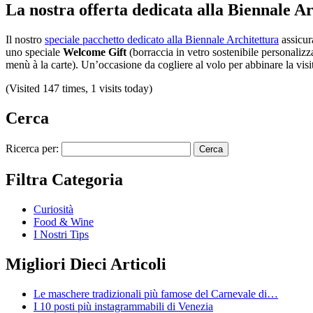
La nostra offerta dedicata alla Biennale A
Il nostro
speciale pacchetto dedicato alla Biennale Architettura
assicur
uno speciale
Welcome Gift
(borraccia in vetro sostenibile personaliz
menù à la carte). Un’occasione da cogliere al volo per abbinare la visi
(Visited 147 times, 1 visits today)
Cerca
Ricerca per:
Filtra Categoria
Curiosità
Food & Wine
I Nostri Tips
Migliori Dieci Articoli
Le maschere tradizionali più famose del Carnevale di…
I 10 posti più instagrammabili di Venezia