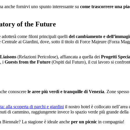
ma anche fornirvi uno spunto interessante su
come trascorrere una pia
tory of the Future
 adotterà come filoni principali quelli
del cambiamento e dell’immagi
Centrale ai Giardini, dove, sotto il titolo di Force Majeure (Forza Maggi
Liaisons
(Relazioni Pericolose), affiancata a quella dei
Progetti Specia
, i
Guests from the Future
(Ospiti dal Futuro), il cui lavoro si confron
 anche conoscere
le aree più verdi e tranquille di Venezia
. Zone spesso 
a: alla scoperta di parchi e giardini
il nostro hotel è collocato nell’area 
uti di cammino, raggiungerete invece lo spazio verde più grande della c
lla Biennale? La stagione è ideale anche
per un picnic
in compagnia!